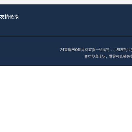
友情链接
2026世界杯首球：开启新纪元的瞬间，重塑足球荣耀
24直播网⚽️世界杯直播一站搞定，小组赛
“2026世界杯抽签：死亡之组已成伪命题？”
客厅秒变球场。世界杯直播免