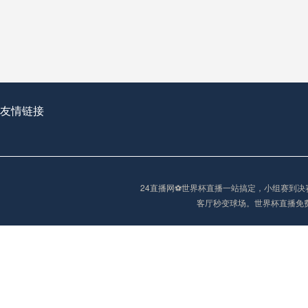
从穹顶之下到巅峰之上：
走过了全球数百座体育
从伦敦的温布利到北京
基于动态穹顶系统的赛前激活期自适应调控方案——以温哥华BC Place为案例
友情链接
“单场决胜制：世
单场决胜制：世预赛附
24直播网⚽️世界杯直播一站搞定，小组赛
三十年的老观察者，我
客厅秒变球场。世界杯直播免
多令人扼腕叹息的遗憾
“单场决胜制：世预赛附加赛的公平性反思”
2026美加墨世