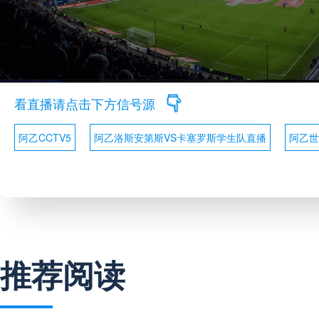
看直播请点击下方信号源
阿乙CCTV5
阿乙洛斯安第斯VS卡塞罗斯学生队直播
阿乙世
推荐阅读