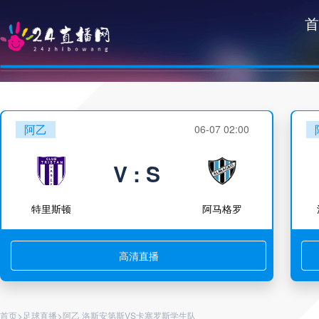
首
阿乙
06-07 02:00
V : S
特里斯顿
阿马格罗
高清直播
>
>
首页
足球直播
阿乙 洛斯安第斯VS卡塞罗斯学生队